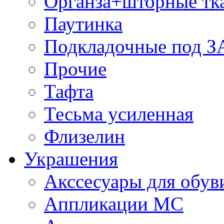
Органза+шторные тк
Паутинка
Подкладочные под 
Прочие
Тафта
Тесьма усиленная
Флизелин
Украшения
Акссесуары для обув
Аппликации МС