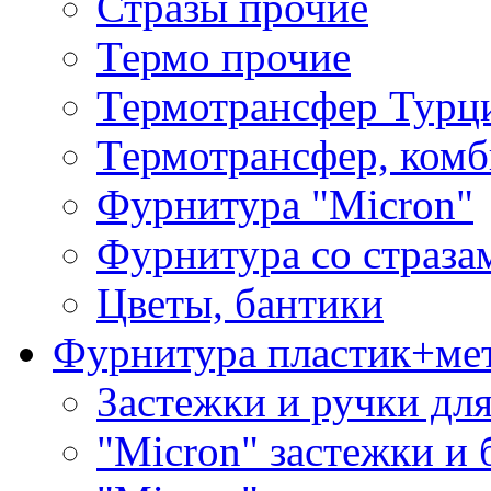
Стразы прочие
Термо прочие
Термотрансфер Турц
Термотрансфер, комб
Фурнитура "Micron"
Фурнитура со страза
Цветы, бантики
Фурнитура пластик+ме
Застежки и ручки дл
"Micron" застежки и 