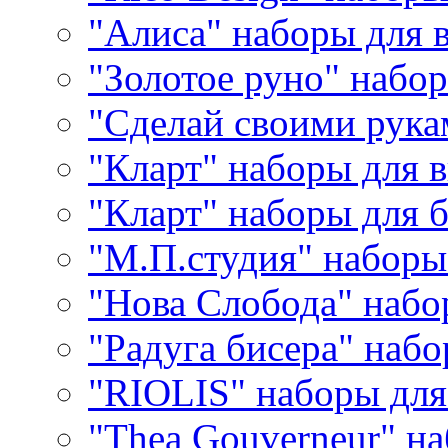
"Алиса" наборы для
"Золотое руно" набо
"Сделай своими рука
"Кларт" наборы для 
"Кларт" наборы для 
"М.П.студия" наборы
"Нова Слобода" наб
"Радуга бисера" набо
"RIOLIS" наборы дл
"Thea Gouverneur" н