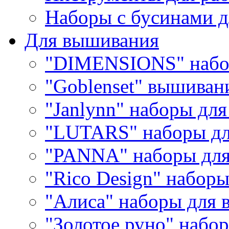
Наборы с бусинами д
Для вышивания
"DIMENSIONS" набо
"Goblenset" вышиван
"Janlynn" наборы дл
"LUTARS" наборы д
"PANNA" наборы дл
"Rico Design" набор
"Алиса" наборы для
"Золотое руно" набо