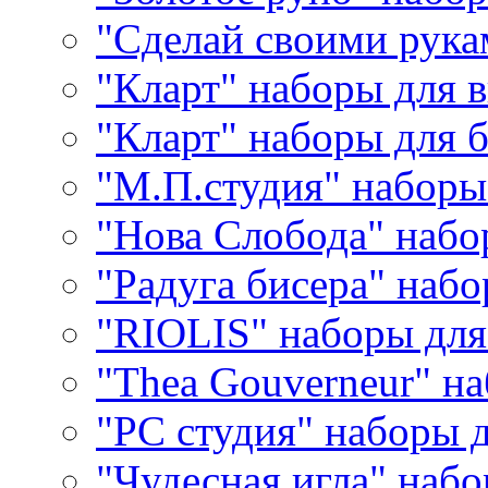
"Сделай своими рука
"Кларт" наборы для 
"Кларт" наборы для 
"М.П.студия" наборы
"Нова Слобода" наб
"Радуга бисера" набо
"RIOLIS" наборы дл
"Thea Gouverneur" н
"РС студия" наборы 
"Чудесная игла" наб