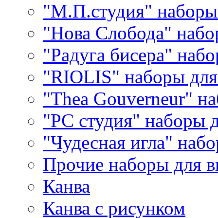
"М.П.студия" наборы
"Нова Слобода" наб
"Радуга бисера" набо
"RIOLIS" наборы дл
"Thea Gouverneur" н
"РС студия" наборы 
"Чудесная игла" наб
Прочие наборы для 
Канва
Канва с рисунком