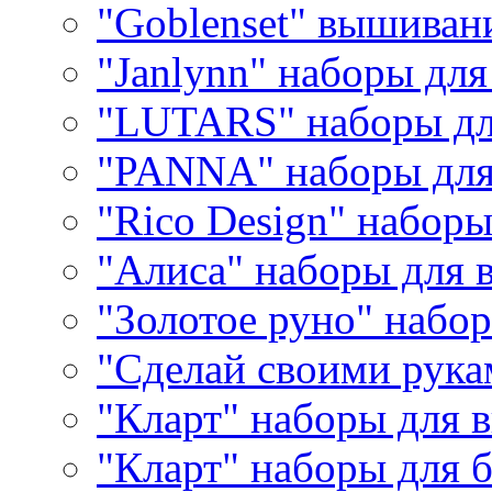
"Goblenset" вышиван
"Janlynn" наборы дл
"LUTARS" наборы д
"PANNA" наборы дл
"Rico Design" набор
"Алиса" наборы для
"Золотое руно" набо
"Сделай своими рука
"Кларт" наборы для 
"Кларт" наборы для 