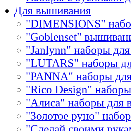
Для вышивания
"DIMENSIONS" набо
"Goblenset" вышиван
"Janlynn" наборы дл
"LUTARS" наборы д
"PANNA" наборы дл
"Rico Design" набор
"Алиса" наборы для
"Золотое руно" набо
"Сделай своими рука