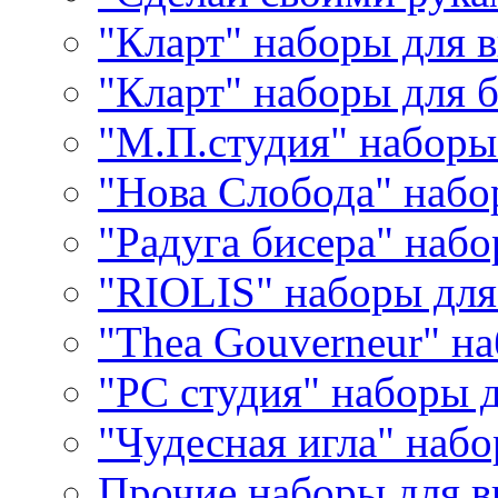
"Кларт" наборы для 
"Кларт" наборы для 
"М.П.студия" наборы
"Нова Слобода" наб
"Радуга бисера" набо
"RIOLIS" наборы дл
"Thea Gouverneur" н
"РС студия" наборы 
"Чудесная игла" наб
Прочие наборы для 