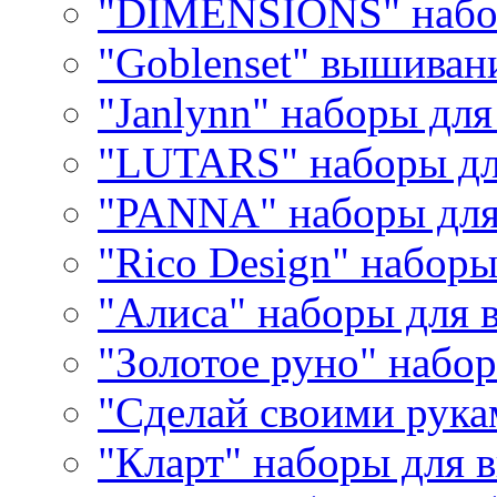
"DIMENSIONS" набо
"Goblenset" вышиван
"Janlynn" наборы дл
"LUTARS" наборы д
"PANNA" наборы дл
"Rico Design" набор
"Алиса" наборы для
"Золотое руно" набо
"Сделай своими рука
"Кларт" наборы для 