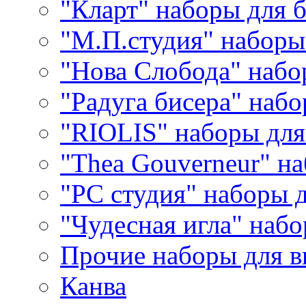
"Кларт" наборы для 
"М.П.студия" наборы
"Нова Слобода" наб
"Радуга бисера" набо
"RIOLIS" наборы дл
"Thea Gouverneur" н
"РС студия" наборы 
"Чудесная игла" наб
Прочие наборы для 
Канва