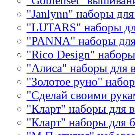
"Goblenset" вышиван
"Janlynn" наборы дл
"LUTARS" наборы д
"PANNA" наборы дл
"Rico Design" набор
"Алиса" наборы для
"Золотое руно" набо
"Сделай своими рука
"Кларт" наборы для 
"Кларт" наборы для 