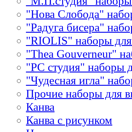
"М.П.студия" наборы
"Нова Слобода" наб
"Радуга бисера" набо
"RIOLIS" наборы дл
"Thea Gouverneur" н
"РС студия" наборы 
"Чудесная игла" наб
Прочие наборы для 
Канва
Канва с рисунком