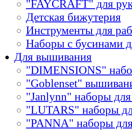
"FAYCRAFT" для рук
Детская бижутерия
Инструменты для раб
Наборы с бусинами д
Для вышивания
"DIMENSIONS" набо
"Goblenset" вышиван
"Janlynn" наборы дл
"LUTARS" наборы д
"PANNA" наборы дл