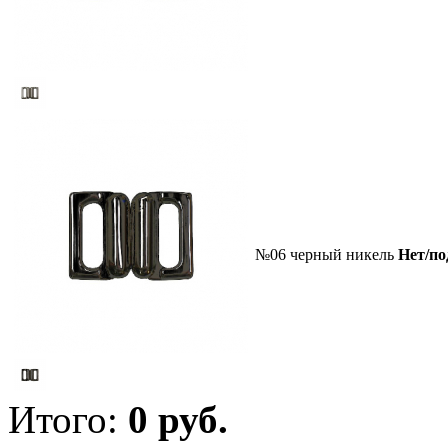
№06 черный никель
Нет/по
Итого:
0
руб.