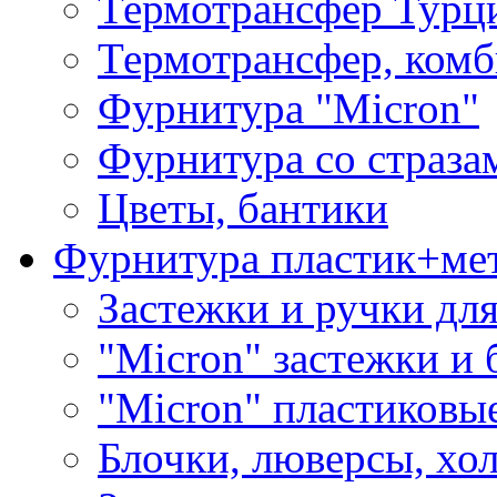
Термотрансфер Турц
Термотрансфер, комб
Фурнитура "Micron"
Фурнитура со страза
Цветы, бантики
Фурнитура пластик+ме
Застежки и ручки дл
"Micron" застежки и 
"Micron" пластиковы
Блочки, люверсы, хо