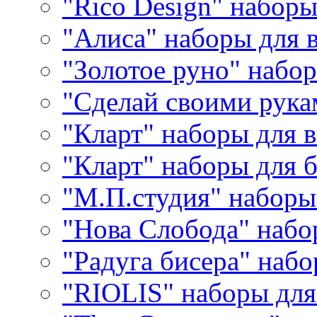
"Rico Design" набор
"Алиса" наборы для
"Золотое руно" набо
"Сделай своими рука
"Кларт" наборы для 
"Кларт" наборы для 
"М.П.студия" наборы
"Нова Слобода" наб
"Радуга бисера" набо
"RIOLIS" наборы дл