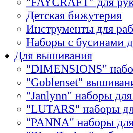
"FAYCRAFT" для рук
Детская бижутерия
Инструменты для раб
Наборы с бусинами д
Для вышивания
"DIMENSIONS" набо
"Goblenset" вышиван
"Janlynn" наборы дл
"LUTARS" наборы д
"PANNA" наборы дл