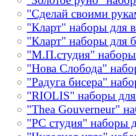
"Сделай своими рука
"Кларт" наборы для 
"Кларт" наборы для 
"М.П.студия" наборы
"Нова Слобода" наб
"Радуга бисера" набо
"RIOLIS" наборы дл
"Thea Gouverneur" н
"РС студия" наборы 