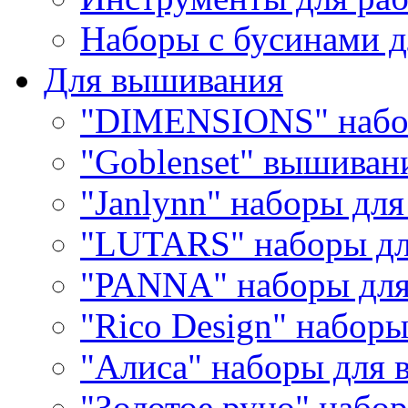
Наборы с бусинами д
Для вышивания
"DIMENSIONS" набо
"Goblenset" вышиван
"Janlynn" наборы дл
"LUTARS" наборы д
"PANNA" наборы дл
"Rico Design" набор
"Алиса" наборы для
"Золотое руно" набо