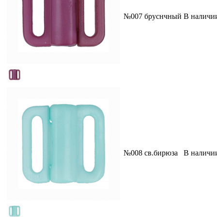
№007 бруснчный
В наличи
№008 св.бирюза
В наличи