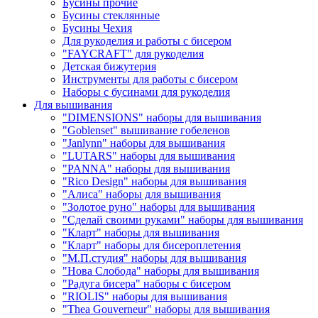
Бусины прочие
Бусины стеклянные
Бусины Чехия
Для рукоделия и работы с бисером
"FAYCRAFT" для рукоделия
Детская бижутерия
Инструменты для работы с бисером
Наборы с бусинами для рукоделия
Для вышивания
"DIMENSIONS" наборы для вышивания
"Goblenset" вышивание гобеленов
"Janlynn" наборы для вышивания
"LUTARS" наборы для вышивания
"PANNA" наборы для вышивания
"Rico Design" наборы для вышивания
"Алиса" наборы для вышивания
"Золотое руно" наборы для вышивания
"Сделай своими руками" наборы для вышивания
"Кларт" наборы для вышивания
"Кларт" наборы для бисероплетения
"М.П.студия" наборы для вышивания
"Нова Слобода" наборы для вышивания
"Радуга бисера" наборы с бисером
"RIOLIS" наборы для вышивания
"Thea Gouverneur" наборы для вышивания