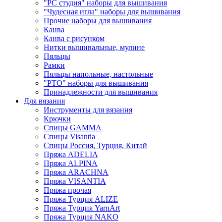
"РС студия" наборы для вышивания
"Чудесная игла" наборы для вышивания
Прочие наборы для вышивания
Канва
Канва с рисунком
Нитки вышивальные, мулине
Пяльцы
Рамки
Пяльцы напольные, настольные
"РТО" наборы для вышивания
Принадлежности для вышивания
Для вязания
Инструменты для вязания
Крючки
Спицы GAMMA
Спицы Visantia
Спицы Россия, Турция, Китай
Пряжа ADELIA
Пряжа ALPINA
Пряжа ARACHNA
Пряжа VISANTIA
Пряжа прочая
Пряжа Турция ALIZE
Пряжа Турция YarnArt
Пряжа Турция NAKO