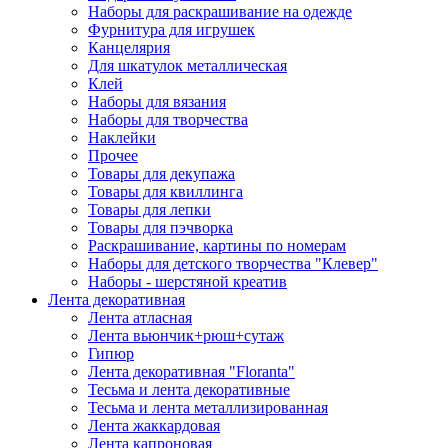
Наборы для раскрашивание на одежде
Фурнитура для игрушек
Канцелярия
Для шкатулок металлическая
Клей
Наборы для вязания
Наборы для творчества
Наклейки
Прочее
Товары для декупажа
Товары для квиллинга
Товары для лепки
Товары для пэчворка
Раскрашивание, картины по номерам
Наборы для детского творчества "Клевер"
Наборы - шерстяной креатив
Лента декоративная
Лента атласная
Лента вьюнчик+рюш+сутаж
Гипюр
Лента декоративная "Floranta"
Тесьма и лента декоративные
Тесьма и лента металлизированная
Лента жаккардовая
Лента капроновая