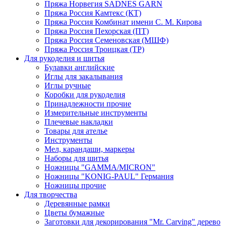
Пряжа Норвегия SADNES GARN
Пряжа Россия Камтекс (КТ)
Пряжа Россия Комбинат имени С. М. Кирова
Пряжа Россия Пехорская (ПТ)
Пряжа Россия Семеновская (МШФ)
Пряжа Россия Троицкая (ТР)
Для рукоделия и шитья
Булавки английские
Иглы для закалывания
Иглы ручные
Коробки для рукоделия
Принадлежности прочие
Измерительные инструменты
Плечевые накладки
Товары для ателье
Инструменты
Мел, карандаши, маркеры
Наборы для шитья
Ножницы "GAMMA/MICRON"
Ножницы "KONIG-PAUL" Германия
Ножницы прочие
Для творчества
Деревянные рамки
Цветы бумажные
Заготовки для декорирования "Mr. Carving" дерево