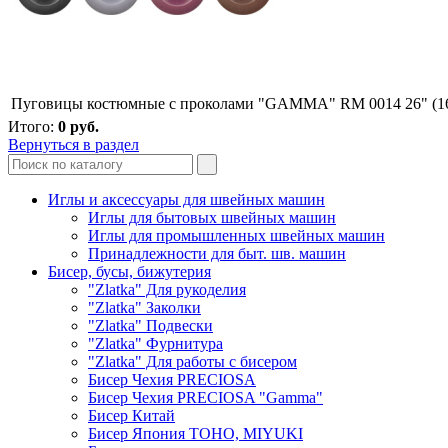
Пуговицы костюмные с проколами "GAMMA" RM 0014 26" (16
Итого:
0
руб.
Вернуться в раздел
Иглы и аксессуары для швейных машин
Иглы для бытовых швейных машин
Иглы для промышленных швейных машин
Принадлежности для быт. шв. машин
Бисер, бусы, бижутерия
"Zlatka" Для рукоделия
"Zlatka" Заколки
"Zlatka" Подвески
"Zlatka" Фурнитура
"Zlatka" Для работы с бисером
Бисер Чехия PRECIOSA
Бисер Чехия PRECIOSA "Gamma"
Бисер Китай
Бисер Япония TOHO, MIYUKI