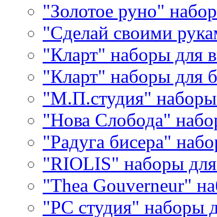
"Золотое руно" набо
"Сделай своими рука
"Кларт" наборы для 
"Кларт" наборы для 
"М.П.студия" наборы
"Нова Слобода" наб
"Радуга бисера" набо
"RIOLIS" наборы дл
"Thea Gouverneur" н
"РС студия" наборы 