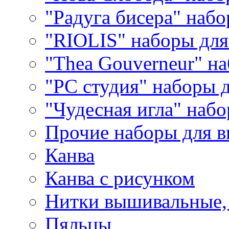
"Радуга бисера" набо
"RIOLIS" наборы дл
"Thea Gouverneur" н
"РС студия" наборы 
"Чудесная игла" наб
Прочие наборы для 
Канва
Канва с рисунком
Нитки вышивальные,
Пяльцы