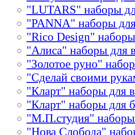
"LUTARS" наборы д
"PANNA" наборы дл
"Rico Design" набор
"Алиса" наборы для
"Золотое руно" набо
"Сделай своими рука
"Кларт" наборы для 
"Кларт" наборы для 
"М.П.студия" наборы
"Нова Слобода" наб