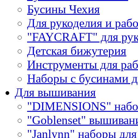
Бусины Чехия
Для рукоделия и раб
"FAYCRAFT" для рук
Детская бижутерия
Инструменты для раб
Наборы с бусинами д
Для вышивания
"DIMENSIONS" набо
"Goblenset" вышиван
"Janlynn" наборы дл