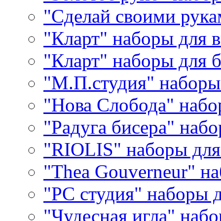
"Сделай своими рука
"Кларт" наборы для 
"Кларт" наборы для 
"М.П.студия" наборы
"Нова Слобода" наб
"Радуга бисера" набо
"RIOLIS" наборы дл
"Thea Gouverneur" н
"РС студия" наборы 
"Чудесная игла" наб