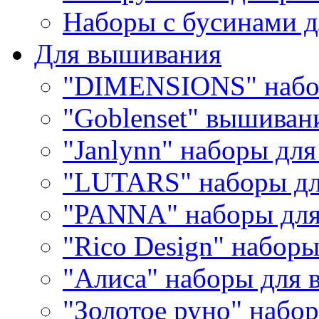
Наборы с бусинами д
Для вышивания
"DIMENSIONS" набо
"Goblenset" вышиван
"Janlynn" наборы дл
"LUTARS" наборы д
"PANNA" наборы дл
"Rico Design" набор
"Алиса" наборы для
"Золотое руно" набо