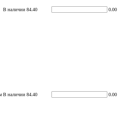
В наличии
84.40
0.00
м
В наличии
84.40
0.00