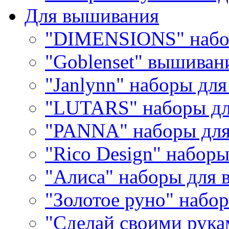
Для вышивания
"DIMENSIONS" набо
"Goblenset" вышиван
"Janlynn" наборы дл
"LUTARS" наборы д
"PANNA" наборы дл
"Rico Design" набор
"Алиса" наборы для
"Золотое руно" набо
"Сделай своими рука