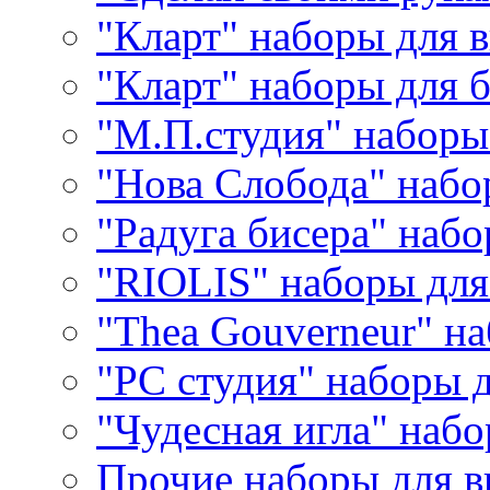
"Кларт" наборы для 
"Кларт" наборы для 
"М.П.студия" наборы
"Нова Слобода" наб
"Радуга бисера" набо
"RIOLIS" наборы дл
"Thea Gouverneur" н
"РС студия" наборы 
"Чудесная игла" наб
Прочие наборы для 