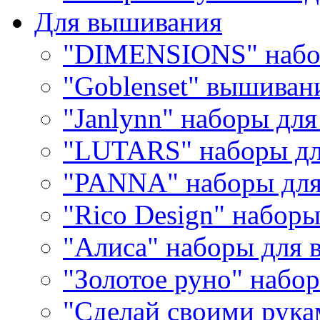
Для вышивания
"DIMENSIONS" набо
"Goblenset" вышиван
"Janlynn" наборы дл
"LUTARS" наборы д
"PANNA" наборы дл
"Rico Design" набор
"Алиса" наборы для
"Золотое руно" набо
"Сделай своими рука