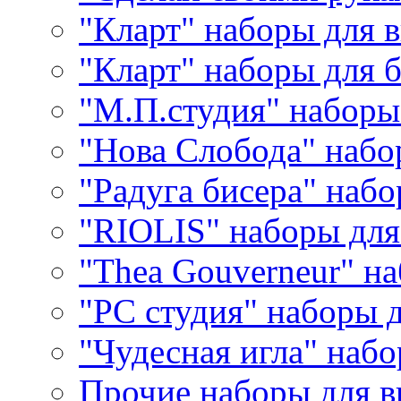
"Кларт" наборы для 
"Кларт" наборы для 
"М.П.студия" наборы
"Нова Слобода" наб
"Радуга бисера" набо
"RIOLIS" наборы дл
"Thea Gouverneur" н
"РС студия" наборы 
"Чудесная игла" наб
Прочие наборы для 