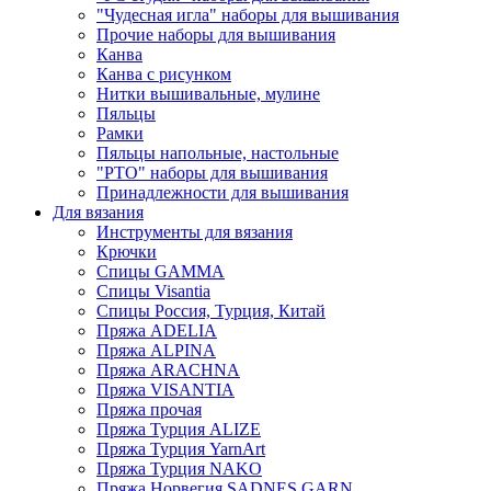
"Чудесная игла" наборы для вышивания
Прочие наборы для вышивания
Канва
Канва с рисунком
Нитки вышивальные, мулине
Пяльцы
Рамки
Пяльцы напольные, настольные
"РТО" наборы для вышивания
Принадлежности для вышивания
Для вязания
Инструменты для вязания
Крючки
Спицы GAMMA
Спицы Visantia
Спицы Россия, Турция, Китай
Пряжа ADELIA
Пряжа ALPINA
Пряжа ARACHNA
Пряжа VISANTIA
Пряжа прочая
Пряжа Турция ALIZE
Пряжа Турция YarnArt
Пряжа Турция NAKO
Пряжа Норвегия SADNES GARN