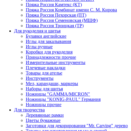
Пряжа Россия Камтекс (КТ)
Пряжа Россия Комбинат имени С. М. Кирова
Пряжа Россия Пехорская (ПТ)
Пряжа Россия Семеновская (МШФ)
Пряжа Россия Троицкая (ТР)
Для рукоделия и шитья
Булавки английские
Иглы для закалывания
Иглы ручные
Коробки для рукоделия
Принадлежности прочие
Измерительные инструменты
Плечевые накладки
Товары для ателье
Инструменты
Мел, карандаши, маркеры
Наборы для шитья
Ножницы "GAMMA/MICRON"
Ножницы "KONIG-PAUL" Германия
Ножницы прочие
Для творчества
Деревянные рамки
Цветы бумажные
Заготовки для декорирования "Mr. Carving" дерево
Товары для изготовления мыла и свечей