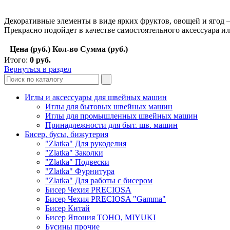
Декоративные элементы в виде ярких фруктов, овощей и ягод — 
Прекрасно подойдет в качестве самостоятельного аксессуара и
Цена (руб.)
Кол-во
Сумма (руб.)
Итого:
0
руб.
Вернуться в раздел
Иглы и аксессуары для швейных машин
Иглы для бытовых швейных машин
Иглы для промышленных швейных машин
Принадлежности для быт. шв. машин
Бисер, бусы, бижутерия
"Zlatka" Для рукоделия
"Zlatka" Заколки
"Zlatka" Подвески
"Zlatka" Фурнитура
"Zlatka" Для работы с бисером
Бисер Чехия PRECIOSA
Бисер Чехия PRECIOSA "Gamma"
Бисер Китай
Бисер Япония TOHO, MIYUKI
Бусины прочие