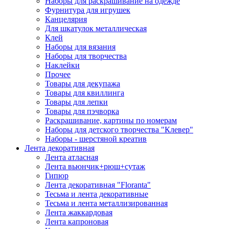
Наборы для раскрашивание на одежде
Фурнитура для игрушек
Канцелярия
Для шкатулок металлическая
Клей
Наборы для вязания
Наборы для творчества
Наклейки
Прочее
Товары для декупажа
Товары для квиллинга
Товары для лепки
Товары для пэчворка
Раскрашивание, картины по номерам
Наборы для детского творчества "Клевер"
Наборы - шерстяной креатив
Лента декоративная
Лента атласная
Лента вьюнчик+рюш+сутаж
Гипюр
Лента декоративная "Floranta"
Тесьма и лента декоративные
Тесьма и лента металлизированная
Лента жаккардовая
Лента капроновая