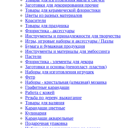
Заготовки для декорирования прочие
Товары для керамической флористики
Цветы из разных материалов
Красители
Товары для праздника
Флористика - аксессуары
Инструменты и принадлежности для творчества
Игры, игровые наборы и аксессуары / Пазлы
Бумага и бумажная продукция
Инструменты и материалы для эмбоссинга
Пастели
Флористика - элементы для декора
Заготовки и основы (пенопласт, пластик)
Наборы для изготовления игрушек
Фетр
Наборы - кристальная (алмазная) мозаика
Графитные карандаши
Работа с кожей
Резьба по дереву, выжигание
Товары для валяния
Карандаши цветные
Кулинария
Карандаши акварельные
Подарочная упаковка