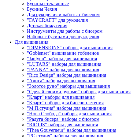
Бусины стеклянные
Бусины Чехия
Для рукоделия и работы с бисером
"FAYCRAFT" для рукоделия
Детская бижутерия
Инструменты для работы с бисером
Наборы с бусинами для рукоделия
Для вышивания
"DIMENSIONS" наборы для вышивания
"Goblenset" вышивание гобеленов
"Janlynn" наборы для вышивания
"LUTARS" наборы для вышивания
"PANNA" наборы для вышивания
"Rico Design" наборы для вышивания
"Алиса" наборы для вышивания
"Золотое руно" наборы для вышивания
"Сделай своими руками" наборы для вышивания
"Кларт" наборы для вышивания
"Кларт" наборы для бисероплетения
"М.П.студия" наборы для вышивания
"Нова Слобода" наборы для вышивания
"Радуга бисера" наборы с бисером
"RIOLIS" наборы для вышивания
"Thea Gouverneur" наборы для вышивания
"РС студия" наборы для вышивания