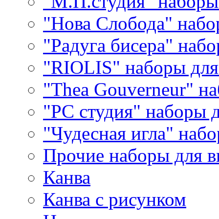
"М.П.студия" наборы
"Нова Слобода" наб
"Радуга бисера" набо
"RIOLIS" наборы дл
"Thea Gouverneur" н
"РС студия" наборы 
"Чудесная игла" наб
Прочие наборы для 
Канва
Канва с рисунком