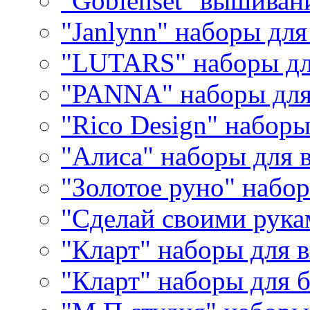
"Goblenset" вышиван
"Janlynn" наборы дл
"LUTARS" наборы д
"PANNA" наборы дл
"Rico Design" набор
"Алиса" наборы для
"Золотое руно" набо
"Сделай своими рука
"Кларт" наборы для 
"Кларт" наборы для 