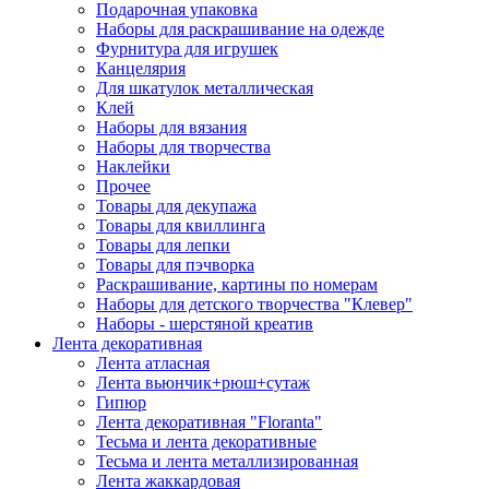
Подарочная упаковка
Наборы для раскрашивание на одежде
Фурнитура для игрушек
Канцелярия
Для шкатулок металлическая
Клей
Наборы для вязания
Наборы для творчества
Наклейки
Прочее
Товары для декупажа
Товары для квиллинга
Товары для лепки
Товары для пэчворка
Раскрашивание, картины по номерам
Наборы для детского творчества "Клевер"
Наборы - шерстяной креатив
Лента декоративная
Лента атласная
Лента вьюнчик+рюш+сутаж
Гипюр
Лента декоративная "Floranta"
Тесьма и лента декоративные
Тесьма и лента металлизированная
Лента жаккардовая