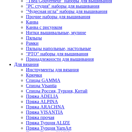
"Thea Gouverneur" наборы для вышивания
"РС студия" наборы для вышивания
"Чудесная игла" наборы для вышивания
Прочие наборы для вышивания
Канва
Канва с рисунком
Нитки вышивальные, мулине
Пяльцы
Рамки
Пяльцы напольные, настольные
"РТО" наборы для вышивания
Принадлежности для вышивания
Для вязания
Инструменты для вязания
Крючки
Спицы GAMMA
Спицы Visantia
Спицы Россия, Турция, Китай
Пряжа ADELIA
Пряжа ALPINA
Пряжа ARACHNA
Пряжа VISANTIA
Пряжа прочая
Пряжа Турция ALIZE
Пряжа Турция YarnArt