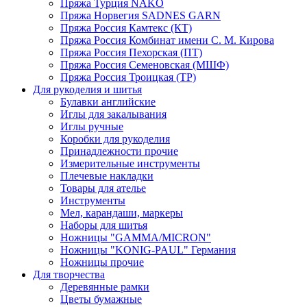
Пряжа Турция NAKO
Пряжа Норвегия SADNES GARN
Пряжа Россия Камтекс (КТ)
Пряжа Россия Комбинат имени С. М. Кирова
Пряжа Россия Пехорская (ПТ)
Пряжа Россия Семеновская (МШФ)
Пряжа Россия Троицкая (ТР)
Для рукоделия и шитья
Булавки английские
Иглы для закалывания
Иглы ручные
Коробки для рукоделия
Принадлежности прочие
Измерительные инструменты
Плечевые накладки
Товары для ателье
Инструменты
Мел, карандаши, маркеры
Наборы для шитья
Ножницы "GAMMA/MICRON"
Ножницы "KONIG-PAUL" Германия
Ножницы прочие
Для творчества
Деревянные рамки
Цветы бумажные