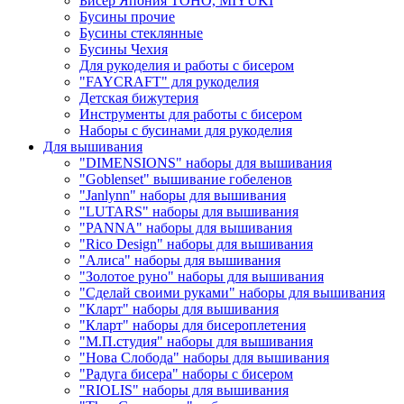
Бисер Япония TOHO, MIYUKI
Бусины прочие
Бусины стеклянные
Бусины Чехия
Для рукоделия и работы с бисером
"FAYCRAFT" для рукоделия
Детская бижутерия
Инструменты для работы с бисером
Наборы с бусинами для рукоделия
Для вышивания
"DIMENSIONS" наборы для вышивания
"Goblenset" вышивание гобеленов
"Janlynn" наборы для вышивания
"LUTARS" наборы для вышивания
"PANNA" наборы для вышивания
"Rico Design" наборы для вышивания
"Алиса" наборы для вышивания
"Золотое руно" наборы для вышивания
"Сделай своими руками" наборы для вышивания
"Кларт" наборы для вышивания
"Кларт" наборы для бисероплетения
"М.П.студия" наборы для вышивания
"Нова Слобода" наборы для вышивания
"Радуга бисера" наборы с бисером
"RIOLIS" наборы для вышивания