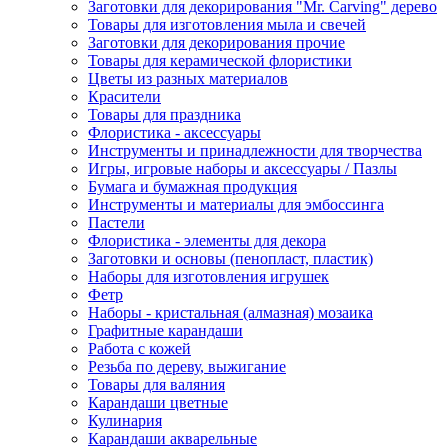
Заготовки для декорирования "Mr. Carving" дерево
Товары для изготовления мыла и свечей
Заготовки для декорирования прочие
Товары для керамической флористики
Цветы из разных материалов
Красители
Товары для праздника
Флористика - аксессуары
Инструменты и принадлежности для творчества
Игры, игровые наборы и аксессуары / Пазлы
Бумага и бумажная продукция
Инструменты и материалы для эмбоссинга
Пастели
Флористика - элементы для декора
Заготовки и основы (пенопласт, пластик)
Наборы для изготовления игрушек
Фетр
Наборы - кристальная (алмазная) мозаика
Графитные карандаши
Работа с кожей
Резьба по дереву, выжигание
Товары для валяния
Карандаши цветные
Кулинария
Карандаши акварельные