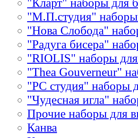
"Кларт" наборы для 
"М.П.студия" наборы
"Нова Слобода" наб
"Радуга бисера" набо
"RIOLIS" наборы дл
"Thea Gouverneur" н
"РС студия" наборы 
"Чудесная игла" наб
Прочие наборы для 
Канва