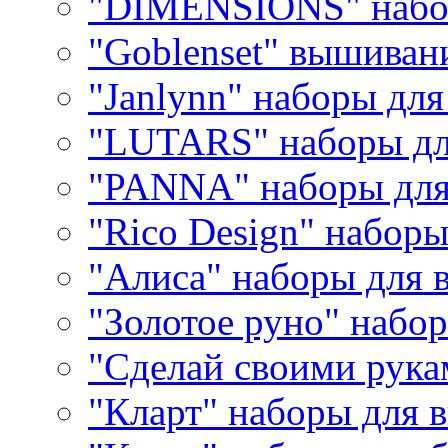
"DIMENSIONS" набо
"Goblenset" вышиван
"Janlynn" наборы дл
"LUTARS" наборы д
"PANNA" наборы дл
"Rico Design" набор
"Алиса" наборы для
"Золотое руно" набо
"Сделай своими рука
"Кларт" наборы для 