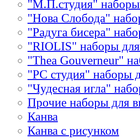
"М.П.студия" наборы
"Нова Слобода" наб
"Радуга бисера" набо
"RIOLIS" наборы дл
"Thea Gouverneur" н
"РС студия" наборы 
"Чудесная игла" наб
Прочие наборы для 
Канва
Канва с рисунком