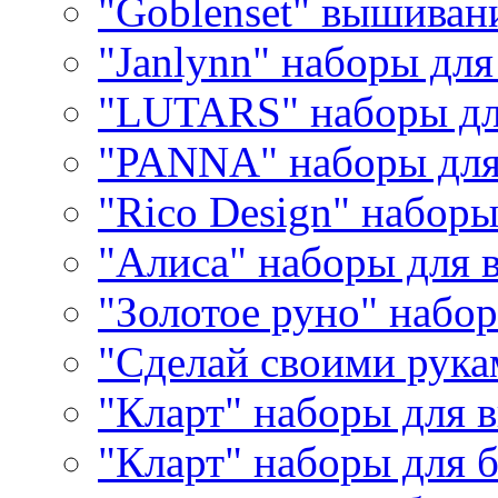
"Goblenset" вышиван
"Janlynn" наборы дл
"LUTARS" наборы д
"PANNA" наборы дл
"Rico Design" набор
"Алиса" наборы для
"Золотое руно" набо
"Сделай своими рука
"Кларт" наборы для 
"Кларт" наборы для 