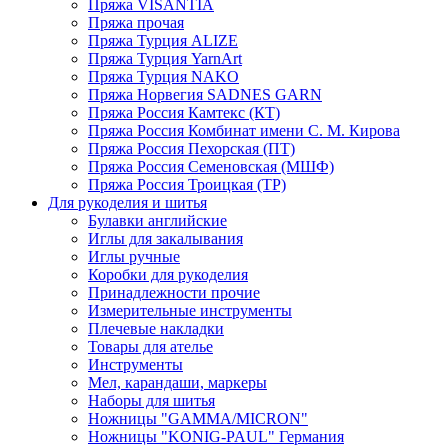
Пряжа VISANTIA
Пряжа прочая
Пряжа Турция ALIZE
Пряжа Турция YarnArt
Пряжа Турция NAKO
Пряжа Норвегия SADNES GARN
Пряжа Россия Камтекс (КТ)
Пряжа Россия Комбинат имени С. М. Кирова
Пряжа Россия Пехорская (ПТ)
Пряжа Россия Семеновская (МШФ)
Пряжа Россия Троицкая (ТР)
Для рукоделия и шитья
Булавки английские
Иглы для закалывания
Иглы ручные
Коробки для рукоделия
Принадлежности прочие
Измерительные инструменты
Плечевые накладки
Товары для ателье
Инструменты
Мел, карандаши, маркеры
Наборы для шитья
Ножницы "GAMMA/MICRON"
Ножницы "KONIG-PAUL" Германия