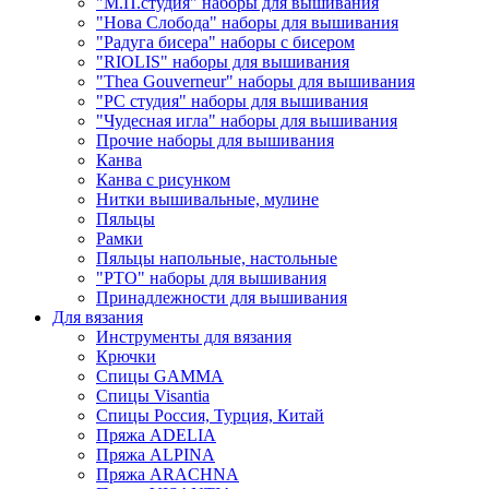
"М.П.студия" наборы для вышивания
"Нова Слобода" наборы для вышивания
"Радуга бисера" наборы с бисером
"RIOLIS" наборы для вышивания
"Thea Gouverneur" наборы для вышивания
"РС студия" наборы для вышивания
"Чудесная игла" наборы для вышивания
Прочие наборы для вышивания
Канва
Канва с рисунком
Нитки вышивальные, мулине
Пяльцы
Рамки
Пяльцы напольные, настольные
"РТО" наборы для вышивания
Принадлежности для вышивания
Для вязания
Инструменты для вязания
Крючки
Спицы GAMMA
Спицы Visantia
Спицы Россия, Турция, Китай
Пряжа ADELIA
Пряжа ALPINA
Пряжа ARACHNA