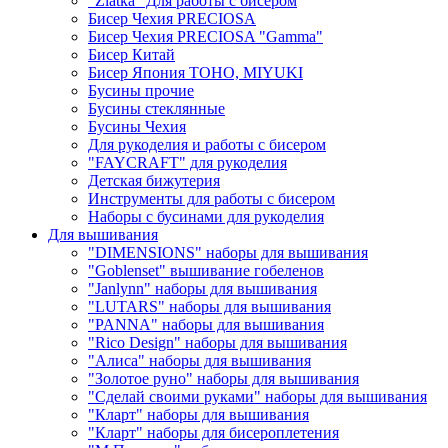
"Zlatka" Для работы с бисером
Бисер Чехия PRECIOSA
Бисер Чехия PRECIOSA "Gamma"
Бисер Китай
Бисер Япония TOHO, MIYUKI
Бусины прочие
Бусины стеклянные
Бусины Чехия
Для рукоделия и работы с бисером
"FAYCRAFT" для рукоделия
Детская бижутерия
Инструменты для работы с бисером
Наборы с бусинами для рукоделия
Для вышивания
"DIMENSIONS" наборы для вышивания
"Goblenset" вышивание гобеленов
"Janlynn" наборы для вышивания
"LUTARS" наборы для вышивания
"PANNA" наборы для вышивания
"Rico Design" наборы для вышивания
"Алиса" наборы для вышивания
"Золотое руно" наборы для вышивания
"Сделай своими руками" наборы для вышивания
"Кларт" наборы для вышивания
"Кларт" наборы для бисероплетения