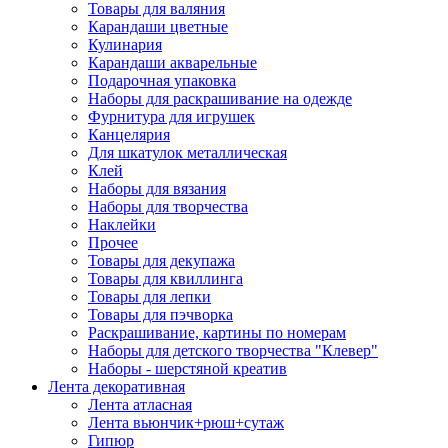
Товары для валяния
Карандаши цветные
Кулинария
Карандаши акварельные
Подарочная упаковка
Наборы для раскрашивание на одежде
Фурнитура для игрушек
Канцелярия
Для шкатулок металлическая
Клей
Наборы для вязания
Наборы для творчества
Наклейки
Прочее
Товары для декупажа
Товары для квиллинга
Товары для лепки
Товары для пэчворка
Раскрашивание, картины по номерам
Наборы для детского творчества "Клевер"
Наборы - шерстяной креатив
Лента декоративная
Лента атласная
Лента вьюнчик+рюш+сутаж
Гипюр