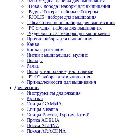
"М.П.студия" наборы для вышивания
"Нова Слобода" наборы для вышивания
"Радуга бисера" наборы с бисером
"RIOLIS" наборы для вышивания
"Thea Gouverneur" наборы для вышивания
"РС студия" наборы для вышивания
"Чудесная игла" наборы для вышивания
Прочие наборы для вышивания
Канва
Канва с рисунком
Нитки вышивальные, мулине
Пяльцы
Рамки
Пяльцы напольные, настольные
"РТО" наборы для вышивания
Принадлежности для вышивания
Для вязания
Инструменты для вязания
Крючки
Спицы GAMMA
Спицы Visantia
Спицы Россия, Турция, Китай
Пряжа ADELIA
Пряжа ALPINA
Пряжа ARACHNA