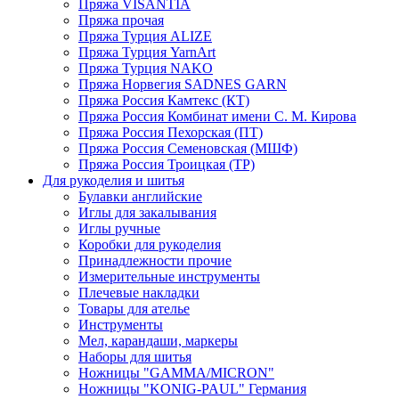
Пряжа VISANTIA
Пряжа прочая
Пряжа Турция ALIZE
Пряжа Турция YarnArt
Пряжа Турция NAKO
Пряжа Норвегия SADNES GARN
Пряжа Россия Камтекс (КТ)
Пряжа Россия Комбинат имени С. М. Кирова
Пряжа Россия Пехорская (ПТ)
Пряжа Россия Семеновская (МШФ)
Пряжа Россия Троицкая (ТР)
Для рукоделия и шитья
Булавки английские
Иглы для закалывания
Иглы ручные
Коробки для рукоделия
Принадлежности прочие
Измерительные инструменты
Плечевые накладки
Товары для ателье
Инструменты
Мел, карандаши, маркеры
Наборы для шитья
Ножницы "GAMMA/MICRON"
Ножницы "KONIG-PAUL" Германия