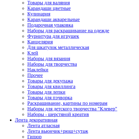
Товары для валяния
Карандаши цветные
Кулинария
Карандаши акварельные
Подарочная упаковка
Наборы для раскрашивание на одежде
Фурнитура для игрушек
Канцелярия
Для шкатулок металлическая
Клей
Наборы для вязания
Наборы для творчества
Наклейки
Прочее
Товары для декупажа
Товары для квиллинга
Товары для лепки
Товары для пэчворка
Раскрашивание, картины по номерам
Наборы для детского творчества "Клевер"
Наборы - шерстяной креатив
Лента декоративная
Лента атласная
Лента вьюнчик+рюш+сутаж
Гипюр