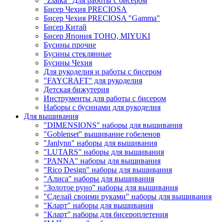
"Zlatka" Для работы с бисером
Бисер Чехия PRECIOSA
Бисер Чехия PRECIOSA "Gamma"
Бисер Китай
Бисер Япония TOHO, MIYUKI
Бусины прочие
Бусины стеклянные
Бусины Чехия
Для рукоделия и работы с бисером
"FAYCRAFT" для рукоделия
Детская бижутерия
Инструменты для работы с бисером
Наборы с бусинами для рукоделия
Для вышивания
"DIMENSIONS" наборы для вышивания
"Goblenset" вышивание гобеленов
"Janlynn" наборы для вышивания
"LUTARS" наборы для вышивания
"PANNA" наборы для вышивания
"Rico Design" наборы для вышивания
"Алиса" наборы для вышивания
"Золотое руно" наборы для вышивания
"Сделай своими руками" наборы для вышивания
"Кларт" наборы для вышивания
"Кларт" наборы для бисероплетения