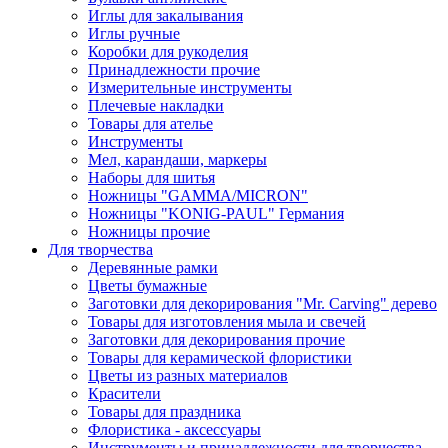
Иглы для закалывания
Иглы ручные
Коробки для рукоделия
Принадлежности прочие
Измерительные инструменты
Плечевые накладки
Товары для ателье
Инструменты
Мел, карандаши, маркеры
Наборы для шитья
Ножницы "GAMMA/MICRON"
Ножницы "KONIG-PAUL" Германия
Ножницы прочие
Для творчества
Деревянные рамки
Цветы бумажные
Заготовки для декорирования "Mr. Carving" дерево
Товары для изготовления мыла и свечей
Заготовки для декорирования прочие
Товары для керамической флористики
Цветы из разных материалов
Красители
Товары для праздника
Флористика - аксессуары
Инструменты и принадлежности для творчества