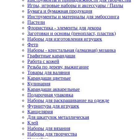
Игры, игровые наборы и аксессуары / Пазлы
Бумага и бумажная продукция
Инструменты и материалы для эмбоссинга
Пастели
Флористика - элементы для декора
Заготовки и основы (пенопласт, пластик)
Наборы для изготовления игрушек
Фетр
Наборы - кристальная (алмазная) мозаика
Графитные карандаши
Работа с кожей
Резьба по дереву, выжигание
Товары для валяния
Карандаши цветные
Кулинария
Карандаши акварельные
Подарочная упаковка
Наборы для раскрашивание на одежде
Фурнитура для игрушек
Канцелярия
Для шкатулок металлическая
Клей
Наборы для вязания
Наборы для творчества