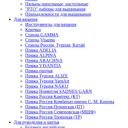
Пяльцы напольные, настольные
"РТО" наборы для вышивания
Принадлежности для вышивания
Для вязания
Инструменты для вязания
Крючки
Спицы GAMMA
Спицы Visantia
Спицы Россия, Турция, Китай
Пряжа ADELIA
Пряжа ALPINA
Пряжа ARACHNA
Пряжа VISANTIA
Пряжа прочая
Пряжа Турция ALIZE
Пряжа Турция YarnArt
Пряжа Турция NAKO
Пряжа Норвегия SADNES GARN
Пряжа Россия Камтекс (КТ)
Пряжа Россия Комбинат имени С. М. Кирова
Пряжа Россия Пехорская (ПТ)
Пряжа Россия Семеновская (МШФ)
Пряжа Россия Троицкая (ТР)
Для рукоделия и шитья
Булавки английские