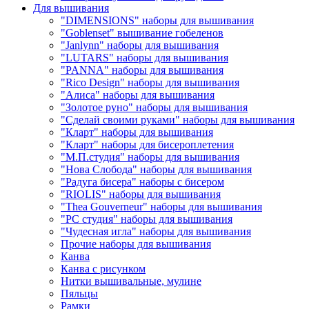
Для вышивания
"DIMENSIONS" наборы для вышивания
"Goblenset" вышивание гобеленов
"Janlynn" наборы для вышивания
"LUTARS" наборы для вышивания
"PANNA" наборы для вышивания
"Rico Design" наборы для вышивания
"Алиса" наборы для вышивания
"Золотое руно" наборы для вышивания
"Сделай своими руками" наборы для вышивания
"Кларт" наборы для вышивания
"Кларт" наборы для бисероплетения
"М.П.студия" наборы для вышивания
"Нова Слобода" наборы для вышивания
"Радуга бисера" наборы с бисером
"RIOLIS" наборы для вышивания
"Thea Gouverneur" наборы для вышивания
"РС студия" наборы для вышивания
"Чудесная игла" наборы для вышивания
Прочие наборы для вышивания
Канва
Канва с рисунком
Нитки вышивальные, мулине
Пяльцы
Рамки