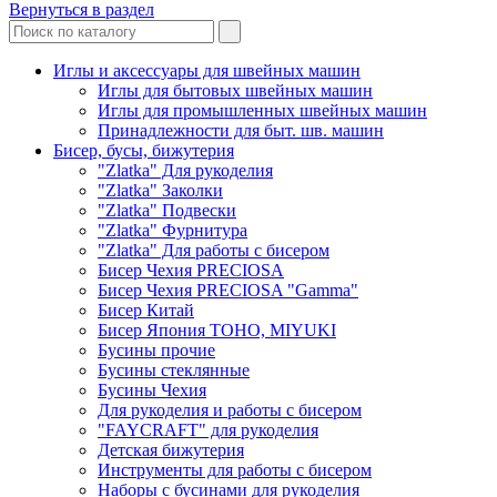
Вернуться в раздел
Иглы и аксессуары для швейных машин
Иглы для бытовых швейных машин
Иглы для промышленных швейных машин
Принадлежности для быт. шв. машин
Бисер, бусы, бижутерия
"Zlatka" Для рукоделия
"Zlatka" Заколки
"Zlatka" Подвески
"Zlatka" Фурнитура
"Zlatka" Для работы с бисером
Бисер Чехия PRECIOSA
Бисер Чехия PRECIOSA "Gamma"
Бисер Китай
Бисер Япония TOHO, MIYUKI
Бусины прочие
Бусины стеклянные
Бусины Чехия
Для рукоделия и работы с бисером
"FAYCRAFT" для рукоделия
Детская бижутерия
Инструменты для работы с бисером
Наборы с бусинами для рукоделия