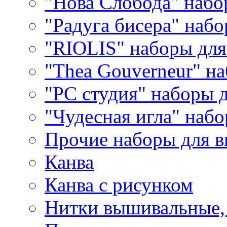
"Нова Слобода" наб
"Радуга бисера" набо
"RIOLIS" наборы дл
"Thea Gouverneur" н
"РС студия" наборы 
"Чудесная игла" наб
Прочие наборы для 
Канва
Канва с рисунком
Нитки вышивальные,