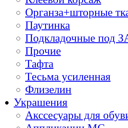
Органза+шторные тк
Паутинка
Подкладочные под 
Прочие
Тафта
Тесьма усиленная
Флизелин
Украшения
Акссесуары для обув
Аппликации МС