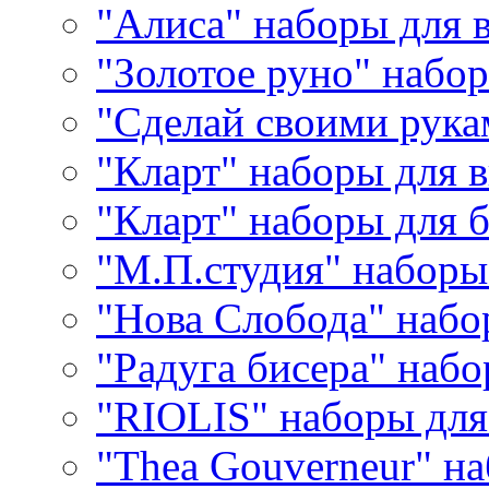
"Алиса" наборы для
"Золотое руно" набо
"Сделай своими рука
"Кларт" наборы для 
"Кларт" наборы для 
"М.П.студия" наборы
"Нова Слобода" наб
"Радуга бисера" набо
"RIOLIS" наборы дл
"Thea Gouverneur" н