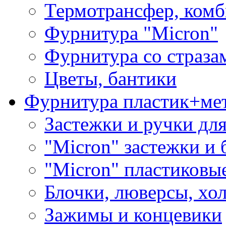
Термотрансфер, комб
Фурнитура "Micron"
Фурнитура со страза
Цветы, бантики
Фурнитура пластик+ме
Застежки и ручки дл
"Micron" застежки и 
"Micron" пластиковы
Блочки, люверсы, хо
Зажимы и концевики