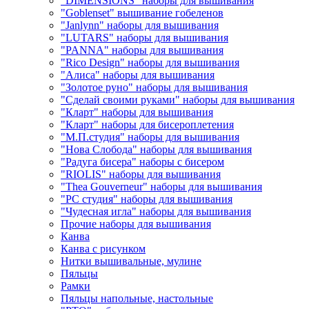
"DIMENSIONS" наборы для вышивания
"Goblenset" вышивание гобеленов
"Janlynn" наборы для вышивания
"LUTARS" наборы для вышивания
"PANNA" наборы для вышивания
"Rico Design" наборы для вышивания
"Алиса" наборы для вышивания
"Золотое руно" наборы для вышивания
"Сделай своими руками" наборы для вышивания
"Кларт" наборы для вышивания
"Кларт" наборы для бисероплетения
"М.П.студия" наборы для вышивания
"Нова Слобода" наборы для вышивания
"Радуга бисера" наборы с бисером
"RIOLIS" наборы для вышивания
"Thea Gouverneur" наборы для вышивания
"РС студия" наборы для вышивания
"Чудесная игла" наборы для вышивания
Прочие наборы для вышивания
Канва
Канва с рисунком
Нитки вышивальные, мулине
Пяльцы
Рамки
Пяльцы напольные, настольные