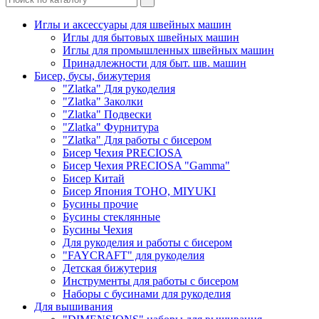
Иглы и аксессуары для швейных машин
Иглы для бытовых швейных машин
Иглы для промышленных швейных машин
Принадлежности для быт. шв. машин
Бисер, бусы, бижутерия
"Zlatka" Для рукоделия
"Zlatka" Заколки
"Zlatka" Подвески
"Zlatka" Фурнитура
"Zlatka" Для работы с бисером
Бисер Чехия PRECIOSA
Бисер Чехия PRECIOSA "Gamma"
Бисер Китай
Бисер Япония TOHO, MIYUKI
Бусины прочие
Бусины стеклянные
Бусины Чехия
Для рукоделия и работы с бисером
"FAYCRAFT" для рукоделия
Детская бижутерия
Инструменты для работы с бисером
Наборы с бусинами для рукоделия
Для вышивания