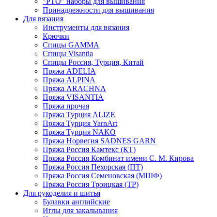
"РТО" наборы для вышивания
Принадлежности для вышивания
Для вязания
Инструменты для вязания
Крючки
Спицы GAMMA
Спицы Visantia
Спицы Россия, Турция, Китай
Пряжа ADELIA
Пряжа ALPINA
Пряжа ARACHNA
Пряжа VISANTIA
Пряжа прочая
Пряжа Турция ALIZE
Пряжа Турция YarnArt
Пряжа Турция NAKO
Пряжа Норвегия SADNES GARN
Пряжа Россия Камтекс (КТ)
Пряжа Россия Комбинат имени С. М. Кирова
Пряжа Россия Пехорская (ПТ)
Пряжа Россия Семеновская (МШФ)
Пряжа Россия Троицкая (ТР)
Для рукоделия и шитья
Булавки английские
Иглы для закалывания