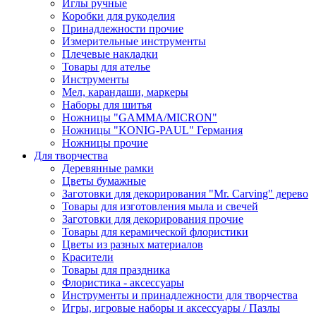
Иглы ручные
Коробки для рукоделия
Принадлежности прочие
Измерительные инструменты
Плечевые накладки
Товары для ателье
Инструменты
Мел, карандаши, маркеры
Наборы для шитья
Ножницы "GAMMA/MICRON"
Ножницы "KONIG-PAUL" Германия
Ножницы прочие
Для творчества
Деревянные рамки
Цветы бумажные
Заготовки для декорирования "Mr. Carving" дерево
Товары для изготовления мыла и свечей
Заготовки для декорирования прочие
Товары для керамической флористики
Цветы из разных материалов
Красители
Товары для праздника
Флористика - аксессуары
Инструменты и принадлежности для творчества
Игры, игровые наборы и аксессуары / Пазлы