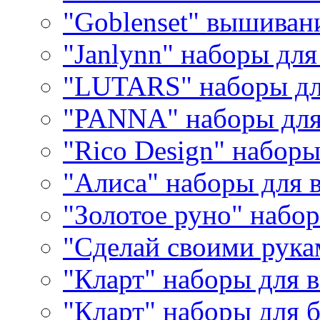
"Goblenset" вышиван
"Janlynn" наборы дл
"LUTARS" наборы д
"PANNA" наборы дл
"Rico Design" набор
"Алиса" наборы для
"Золотое руно" набо
"Сделай своими рука
"Кларт" наборы для 
"Кларт" наборы для 