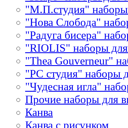
"М.П.студия" наборы
"Нова Слобода" наб
"Радуга бисера" набо
"RIOLIS" наборы дл
"Thea Gouverneur" н
"РС студия" наборы 
"Чудесная игла" наб
Прочие наборы для 
Канва
Канва с рисунком