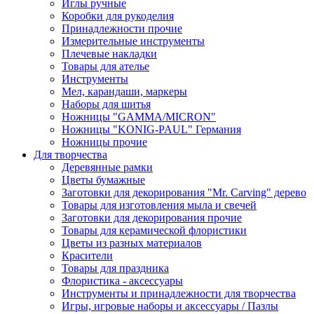
Иглы ручные
Коробки для рукоделия
Принадлежности прочие
Измерительные инструменты
Плечевые накладки
Товары для ателье
Инструменты
Мел, карандаши, маркеры
Наборы для шитья
Ножницы "GAMMA/MICRON"
Ножницы "KONIG-PAUL" Германия
Ножницы прочие
Для творчества
Деревянные рамки
Цветы бумажные
Заготовки для декорирования "Mr. Carving" дерево
Товары для изготовления мыла и свечей
Заготовки для декорирования прочие
Товары для керамической флористики
Цветы из разных материалов
Красители
Товары для праздника
Флористика - аксессуары
Инструменты и принадлежности для творчества
Игры, игровые наборы и аксессуары / Пазлы