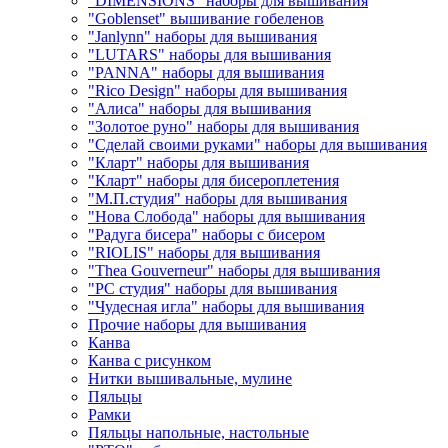
"DIMENSIONS" наборы для вышивания
"Goblenset" вышивание гобеленов
"Janlynn" наборы для вышивания
"LUTARS" наборы для вышивания
"PANNA" наборы для вышивания
"Rico Design" наборы для вышивания
"Алиса" наборы для вышивания
"Золотое руно" наборы для вышивания
"Сделай своими руками" наборы для вышивания
"Кларт" наборы для вышивания
"Кларт" наборы для бисероплетения
"М.П.студия" наборы для вышивания
"Нова Слобода" наборы для вышивания
"Радуга бисера" наборы с бисером
"RIOLIS" наборы для вышивания
"Thea Gouverneur" наборы для вышивания
"РС студия" наборы для вышивания
"Чудесная игла" наборы для вышивания
Прочие наборы для вышивания
Канва
Канва с рисунком
Нитки вышивальные, мулине
Пяльцы
Рамки
Пяльцы напольные, настольные