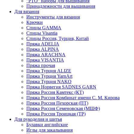
"РТО" наборы для вышивания
Принадлежности для вышивания
Для вязания
Инструменты для вязания
Крючки
Спицы GAMMA
Спицы Visantia
Спицы Россия, Турция, Китай
Пряжа ADELIA
Пряжа ALPINA
Пряжа ARACHNA
Пряжа VISANTIA
Пряжа прочая
Пряжа Турция ALIZE
Пряжа Турция YarnArt
Пряжа Турция NAKO
Пряжа Норвегия SADNES GARN
Пряжа Россия Камтекс (КТ)
Пряжа Россия Комбинат имени С. М. Кирова
Пряжа Россия Пехорская (ПТ)
Пряжа Россия Семеновская (МШФ)
Пряжа Россия Троицкая (ТР)
Для рукоделия и шитья
Булавки английские
Иглы для закалывания