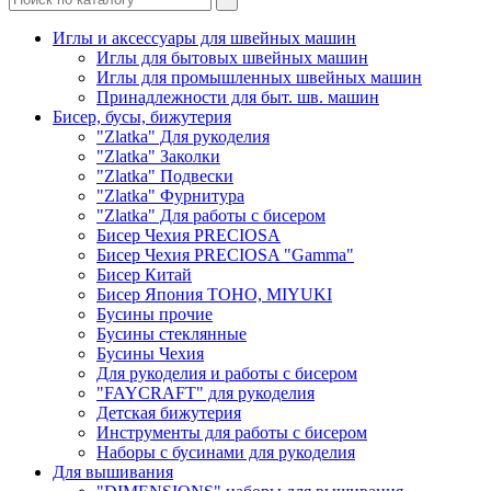
Иглы и аксессуары для швейных машин
Иглы для бытовых швейных машин
Иглы для промышленных швейных машин
Принадлежности для быт. шв. машин
Бисер, бусы, бижутерия
"Zlatka" Для рукоделия
"Zlatka" Заколки
"Zlatka" Подвески
"Zlatka" Фурнитура
"Zlatka" Для работы с бисером
Бисер Чехия PRECIOSA
Бисер Чехия PRECIOSA "Gamma"
Бисер Китай
Бисер Япония TOHO, MIYUKI
Бусины прочие
Бусины стеклянные
Бусины Чехия
Для рукоделия и работы с бисером
"FAYCRAFT" для рукоделия
Детская бижутерия
Инструменты для работы с бисером
Наборы с бусинами для рукоделия
Для вышивания