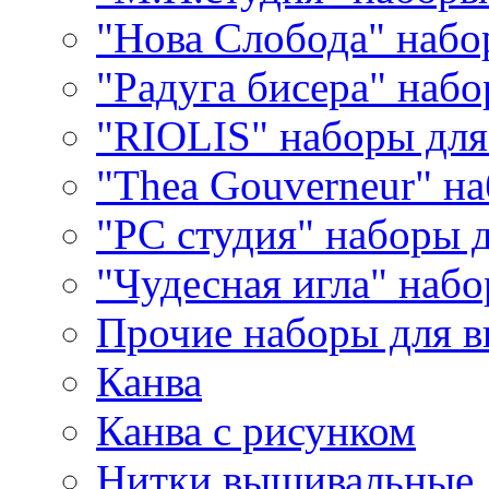
"Нова Слобода" наб
"Радуга бисера" набо
"RIOLIS" наборы дл
"Thea Gouverneur" н
"РС студия" наборы 
"Чудесная игла" наб
Прочие наборы для 
Канва
Канва с рисунком
Нитки вышивальные,