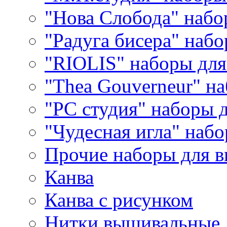
"Нова Слобода" наб
"Радуга бисера" набо
"RIOLIS" наборы дл
"Thea Gouverneur" н
"РС студия" наборы 
"Чудесная игла" наб
Прочие наборы для 
Канва
Канва с рисунком
Нитки вышивальные,