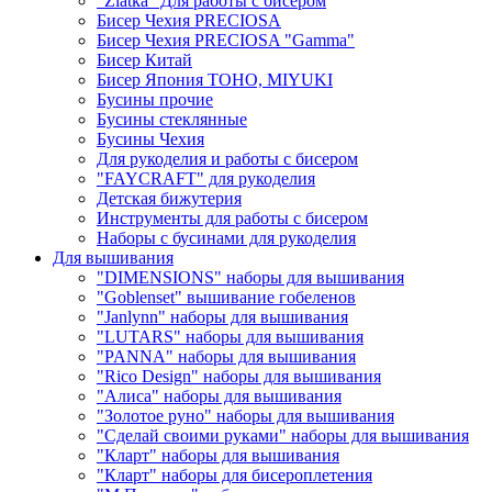
"Zlatka" Для работы с бисером
Бисер Чехия PRECIOSA
Бисер Чехия PRECIOSA "Gamma"
Бисер Китай
Бисер Япония TOHO, MIYUKI
Бусины прочие
Бусины стеклянные
Бусины Чехия
Для рукоделия и работы с бисером
"FAYCRAFT" для рукоделия
Детская бижутерия
Инструменты для работы с бисером
Наборы с бусинами для рукоделия
Для вышивания
"DIMENSIONS" наборы для вышивания
"Goblenset" вышивание гобеленов
"Janlynn" наборы для вышивания
"LUTARS" наборы для вышивания
"PANNA" наборы для вышивания
"Rico Design" наборы для вышивания
"Алиса" наборы для вышивания
"Золотое руно" наборы для вышивания
"Сделай своими руками" наборы для вышивания
"Кларт" наборы для вышивания
"Кларт" наборы для бисероплетения