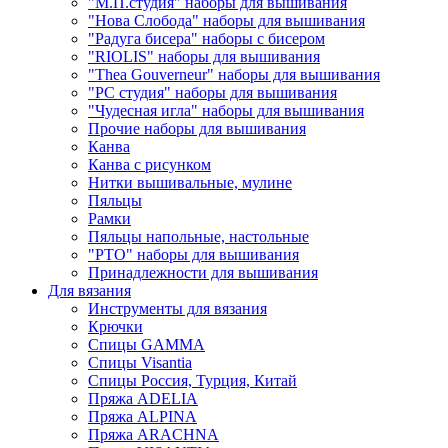
"М.П.студия" наборы для вышивания
"Нова Слобода" наборы для вышивания
"Радуга бисера" наборы с бисером
"RIOLIS" наборы для вышивания
"Thea Gouverneur" наборы для вышивания
"РС студия" наборы для вышивания
"Чудесная игла" наборы для вышивания
Прочие наборы для вышивания
Канва
Канва с рисунком
Нитки вышивальные, мулине
Пяльцы
Рамки
Пяльцы напольные, настольные
"РТО" наборы для вышивания
Принадлежности для вышивания
Для вязания
Инструменты для вязания
Крючки
Спицы GAMMA
Спицы Visantia
Спицы Россия, Турция, Китай
Пряжа ADELIA
Пряжа ALPINA
Пряжа ARACHNA