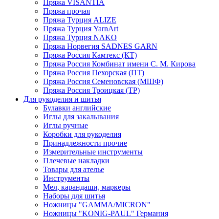
Пряжа VISANTIA
Пряжа прочая
Пряжа Турция ALIZE
Пряжа Турция YarnArt
Пряжа Турция NAKO
Пряжа Норвегия SADNES GARN
Пряжа Россия Камтекс (КТ)
Пряжа Россия Комбинат имени С. М. Кирова
Пряжа Россия Пехорская (ПТ)
Пряжа Россия Семеновская (МШФ)
Пряжа Россия Троицкая (ТР)
Для рукоделия и шитья
Булавки английские
Иглы для закалывания
Иглы ручные
Коробки для рукоделия
Принадлежности прочие
Измерительные инструменты
Плечевые накладки
Товары для ателье
Инструменты
Мел, карандаши, маркеры
Наборы для шитья
Ножницы "GAMMA/MICRON"
Ножницы "KONIG-PAUL" Германия