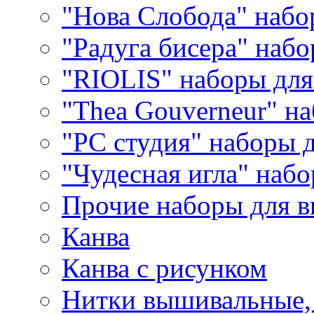
"Нова Слобода" наб
"Радуга бисера" набо
"RIOLIS" наборы дл
"Thea Gouverneur" н
"РС студия" наборы 
"Чудесная игла" наб
Прочие наборы для 
Канва
Канва с рисунком
Нитки вышивальные,