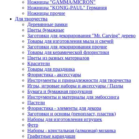
Ножницы "GAMMA/MICRON"
Ножницы "KONIG-PAUL" Германия
Ножницы прочие
Для творчества
Деревянные рамки
Цветы бумажные
Заготовки для декорирования "Mr. Carving" дерево
Товары для изготовления мыла и свечей
Заготовки для декорирования прочие
Товары для керамической флористики
Цветы из разных материалов
Красители
Товары для праздника
Флористика - аксессуары
Инструменты и принадлежности для творчества
Игры, игровые наборы и аксессуары / Пазлы
Бумага и бумажная продукция
Инструменты и материалы для эмбоссинга
Пастели
Флористика - элементы для декора
Заготовки и основы (пенопласт, пластик)
Наборы для изготовления игрушек
Фетр
Наборы - кристальная (алмазная) мозаика
Графитные карандаши