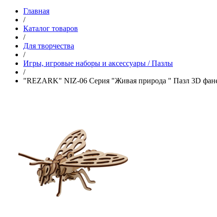
Главная
/
Каталог товаров
/
Для творчества
/
Игры, игровые наборы и аксессуары / Пазлы
/
"REZARK" NIZ-06 Серия "Живая природа " Пазл 3D фан