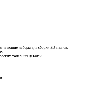
звивающие наборы для сборки 3D-пазлов.
е.
лоских фанерных деталей.
ми