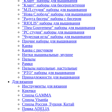
"Кларт" наборы для вышивания
"Кларт" наборы для бисероплетения
"М.П.студия" наборы для вышивания
"Нова Слобода" наборы для вышивания
"Радуга бисера" наборы с бисером
"RIOLIS" наборы для вышивания
"Thea Gouverneur" наборы для вышивания
"РС студия" наборы для вышивания
"Чудесная игла" наборы для вышивания
Прочие наборы для вышивания
Канва
Канва с рисунком
Нитки вышивальные, мулине
Пяльцы
Рамки
Пяльцы напольные, настольные
"РТО" наборы для вышивания
Принадлежности для вышивания
Для вязания
Инструменты для вязания
Крючки
Спицы GAMMA
Спицы Visantia
Спицы Россия, Турция, Китай
Пряжа ADELIA