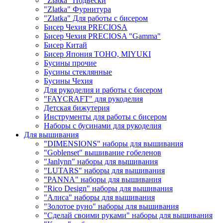
"Zlatka" Подвески
"Zlatka" Фурнитура
"Zlatka" Для работы с бисером
Бисер Чехия PRECIOSA
Бисер Чехия PRECIOSA "Gamma"
Бисер Китай
Бисер Япония TOHO, MIYUKI
Бусины прочие
Бусины стеклянные
Бусины Чехия
Для рукоделия и работы с бисером
"FAYCRAFT" для рукоделия
Детская бижутерия
Инструменты для работы с бисером
Наборы с бусинами для рукоделия
Для вышивания
"DIMENSIONS" наборы для вышивания
"Goblenset" вышивание гобеленов
"Janlynn" наборы для вышивания
"LUTARS" наборы для вышивания
"PANNA" наборы для вышивания
"Rico Design" наборы для вышивания
"Алиса" наборы для вышивания
"Золотое руно" наборы для вышивания
"Сделай своими руками" наборы для вышивания