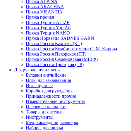
Пряжа ALPINA
Пряжа ARACHNA
Пряжа VISANTIA
Пряжа прочая
Пряжа Турция ALIZE
Пряжа Турция YarnArt
Пряжа Турция NAKO
Пряжа Норвегия SADNES GARN
Пряжа Россия Камтекс (КТ)
Пряжа Россия Комбинат имени С. М. Кирова
Пряжа Россия Пехорская (ПТ)
Пряжа Россия Семеновская (МШФ)
Пряжа Россия Троицкая (ТР)
Для рукоделия и шитья
Булавки английские
Иглы для закалывания
Иглы ручные
Коробки для рукоделия
Принадлежности прочие
Измерительные инструменты
Плечевые накладки
Товары для ателье
Инструменты
Мел, карандаши, маркеры
Наборы для шитья