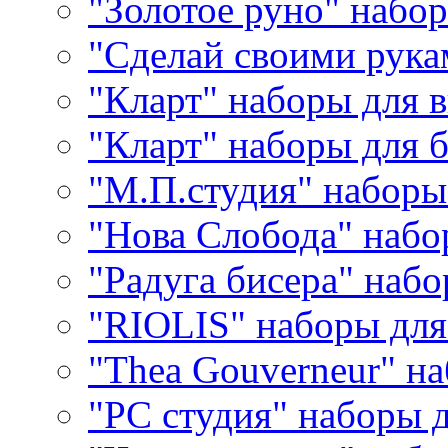
"Золотое руно" набо
"Сделай своими рука
"Кларт" наборы для 
"Кларт" наборы для 
"М.П.студия" наборы
"Нова Слобода" наб
"Радуга бисера" набо
"RIOLIS" наборы дл
"Thea Gouverneur" н
"РС студия" наборы 