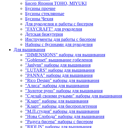
Бисер Япония TOHO, MIYUKI
Бусины прочие
Бусины стеклянные
Бусины Чехия
Для рукоделия и работы с бисером
"FAYCRAFT" для рукоделия
Детская бижутерия
Инструменты для работы с бисером
Наборы с бусинами для рукоделия
Для вышивания
"DIMENSIONS" наборы для вышивания
"Goblenset" вышивание гобеленов
"Janlynn" наборы для вышивания
"LUTARS" наборы для вышивания
"PANNA" наборы для вышивания
"Rico Design" наборы для вышивания
"Алиса" наборы для вышивания
"Золотое руно" наборы для вышивания
"Сделай своими руками" наборы для вышивания
"Кларт" наборы для вышивания
"Кларт" наборы для бисероплетения
"М.П.студия" наборы для вышивания
"Нова Слобода" наборы для вышивания
"Радуга бисера" наборы с бисером
"RIOLIS" наборы для вышивания