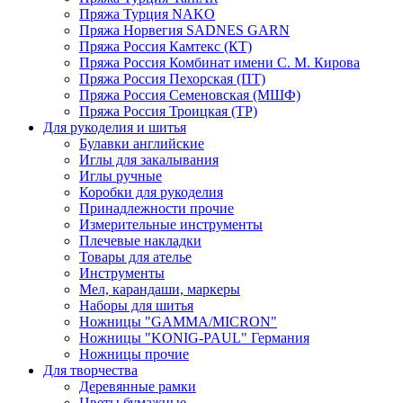
Пряжа Турция NAKO
Пряжа Норвегия SADNES GARN
Пряжа Россия Камтекс (КТ)
Пряжа Россия Комбинат имени С. М. Кирова
Пряжа Россия Пехорская (ПТ)
Пряжа Россия Семеновская (МШФ)
Пряжа Россия Троицкая (ТР)
Для рукоделия и шитья
Булавки английские
Иглы для закалывания
Иглы ручные
Коробки для рукоделия
Принадлежности прочие
Измерительные инструменты
Плечевые накладки
Товары для ателье
Инструменты
Мел, карандаши, маркеры
Наборы для шитья
Ножницы "GAMMA/MICRON"
Ножницы "KONIG-PAUL" Германия
Ножницы прочие
Для творчества
Деревянные рамки
Цветы бумажные