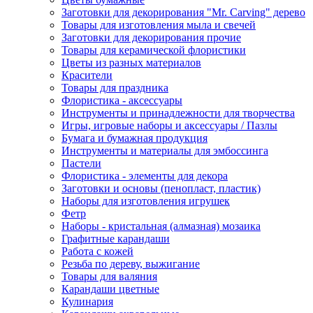
Заготовки для декорирования "Mr. Carving" дерево
Товары для изготовления мыла и свечей
Заготовки для декорирования прочие
Товары для керамической флористики
Цветы из разных материалов
Красители
Товары для праздника
Флористика - аксессуары
Инструменты и принадлежности для творчества
Игры, игровые наборы и аксессуары / Пазлы
Бумага и бумажная продукция
Инструменты и материалы для эмбоссинга
Пастели
Флористика - элементы для декора
Заготовки и основы (пенопласт, пластик)
Наборы для изготовления игрушек
Фетр
Наборы - кристальная (алмазная) мозаика
Графитные карандаши
Работа с кожей
Резьба по дереву, выжигание
Товары для валяния
Карандаши цветные
Кулинария