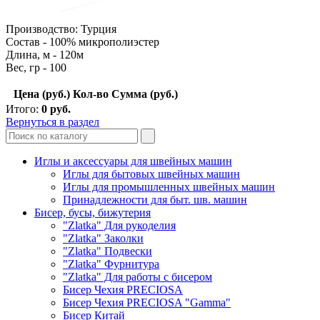
Производство: Турция
Состав - 100% микрополиэстер
Длина, м - 120м
Вес, гр - 100
Цена (руб.)
Кол-во
Сумма (руб.)
Итого:
0
руб.
Вернуться в раздел
Иглы и аксессуары для швейных машин
Иглы для бытовых швейных машин
Иглы для промышленных швейных машин
Принадлежности для быт. шв. машин
Бисер, бусы, бижутерия
"Zlatka" Для рукоделия
"Zlatka" Заколки
"Zlatka" Подвески
"Zlatka" Фурнитура
"Zlatka" Для работы с бисером
Бисер Чехия PRECIOSA
Бисер Чехия PRECIOSA "Gamma"
Бисер Китай