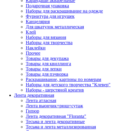
Карандаши акварельные
Подарочная упаковка
Наборы для раскрашивание на одежде
Фурнитура для игрушек
Канцелярия
Для шкатулок металлическая
Клей
Наборы для вязания
Наборы для творчества
Наклейки
Прочее
Товары для декупажа
Товары для квиллинга
Товары для лепки
Товары для пэчворка
Раскрашивание, картины по номерам
Наборы для детского творчества "Клевер"
Наборы - шерстяной креатив
Лента декоративная
Лента атласная
Лента вьюнчик+рюш+сутаж
Гипюр
Лента декоративная "Floranta"
Тесьма и лента декоративные
Тесьма и лента металлизированная