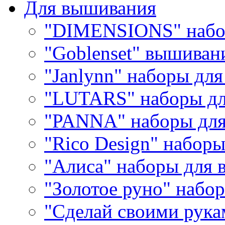
Для вышивания
"DIMENSIONS" набо
"Goblenset" вышиван
"Janlynn" наборы дл
"LUTARS" наборы д
"PANNA" наборы дл
"Rico Design" набор
"Алиса" наборы для
"Золотое руно" набо
"Сделай своими рука