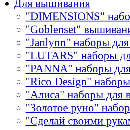
Для вышивания
"DIMENSIONS" набо
"Goblenset" вышиван
"Janlynn" наборы дл
"LUTARS" наборы д
"PANNA" наборы дл
"Rico Design" набор
"Алиса" наборы для
"Золотое руно" набо
"Сделай своими рука