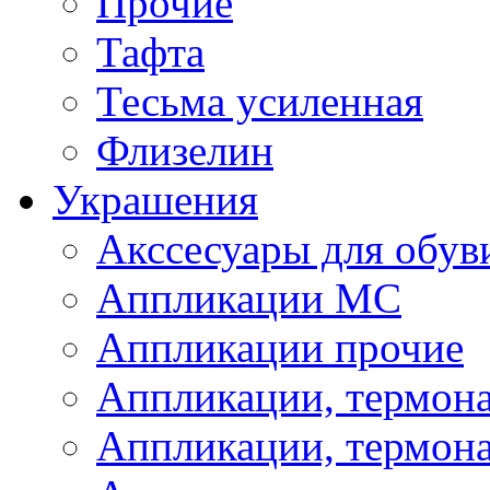
Прочие
Тафта
Тесьма усиленная
Флизелин
Украшения
Акссесуары для обув
Аппликации МС
Аппликации прочие
Аппликации, термон
Аппликации, термон