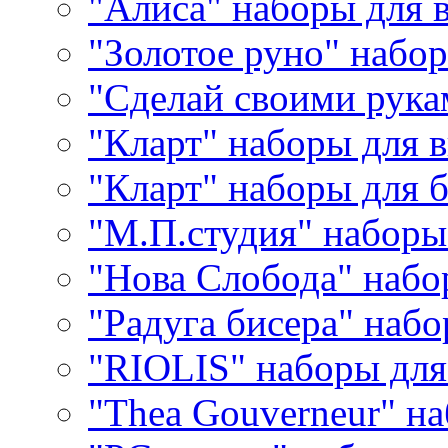
"Алиса" наборы для
"Золотое руно" набо
"Сделай своими рука
"Кларт" наборы для 
"Кларт" наборы для 
"М.П.студия" наборы
"Нова Слобода" наб
"Радуга бисера" набо
"RIOLIS" наборы дл
"Thea Gouverneur" н