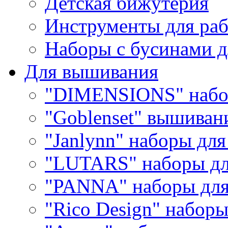
Детская бижутерия
Инструменты для раб
Наборы с бусинами д
Для вышивания
"DIMENSIONS" набо
"Goblenset" вышиван
"Janlynn" наборы дл
"LUTARS" наборы д
"PANNA" наборы дл
"Rico Design" набор