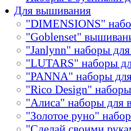
Для вышивания
"DIMENSIONS" набо
"Goblenset" вышиван
"Janlynn" наборы дл
"LUTARS" наборы д
"PANNA" наборы дл
"Rico Design" набор
"Алиса" наборы для
"Золотое руно" набо
"Сделай своими рука