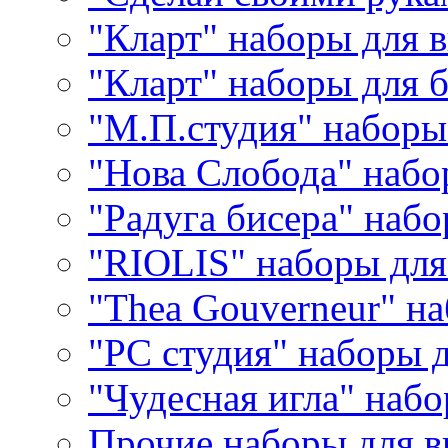
"Кларт" наборы для 
"Кларт" наборы для 
"М.П.студия" наборы
"Нова Слобода" наб
"Радуга бисера" набо
"RIOLIS" наборы дл
"Thea Gouverneur" н
"РС студия" наборы 
"Чудесная игла" наб
Прочие наборы для 