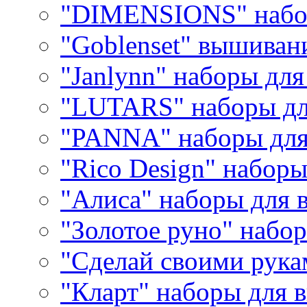
"DIMENSIONS" набо
"Goblenset" вышиван
"Janlynn" наборы дл
"LUTARS" наборы д
"PANNA" наборы дл
"Rico Design" набор
"Алиса" наборы для
"Золотое руно" набо
"Сделай своими рука
"Кларт" наборы для 