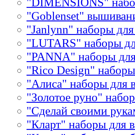
"DIMENSIONS" набо
"Goblenset" вышиван
"Janlynn" наборы дл
"LUTARS" наборы д
"PANNA" наборы дл
"Rico Design" набор
"Алиса" наборы для
"Золотое руно" набо
"Сделай своими рука
"Кларт" наборы для 