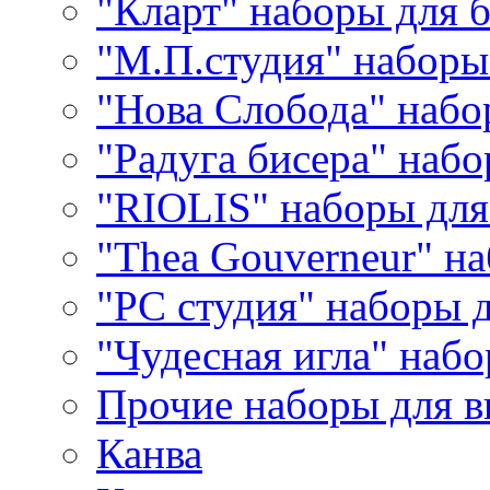
"Кларт" наборы для 
"М.П.студия" наборы
"Нова Слобода" наб
"Радуга бисера" набо
"RIOLIS" наборы дл
"Thea Gouverneur" н
"РС студия" наборы 
"Чудесная игла" наб
Прочие наборы для 
Канва