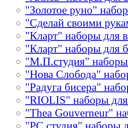
"Золотое руно" набо
"Сделай своими рука
"Кларт" наборы для 
"Кларт" наборы для 
"М.П.студия" наборы
"Нова Слобода" наб
"Радуга бисера" набо
"RIOLIS" наборы дл
"Thea Gouverneur" н
"РС студия" наборы 