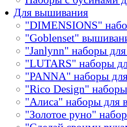
Для вышивания
"DIMENSIONS" набо
"Goblenset" вышиван
"Janlynn" наборы дл
"LUTARS" наборы д
"PANNA" наборы дл
"Rico Design" набор
"Алиса" наборы для
"Золотое руно" набо