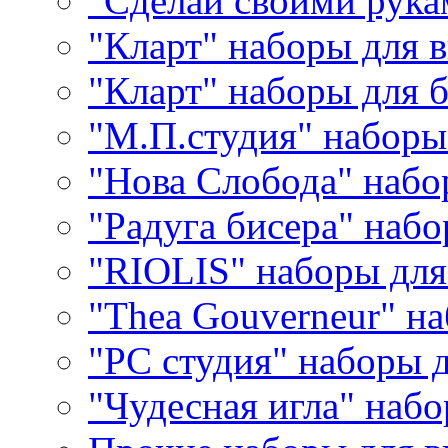
"Сделай своими рука
"Кларт" наборы для 
"Кларт" наборы для 
"М.П.студия" наборы
"Нова Слобода" наб
"Радуга бисера" набо
"RIOLIS" наборы дл
"Thea Gouverneur" н
"РС студия" наборы 
"Чудесная игла" наб