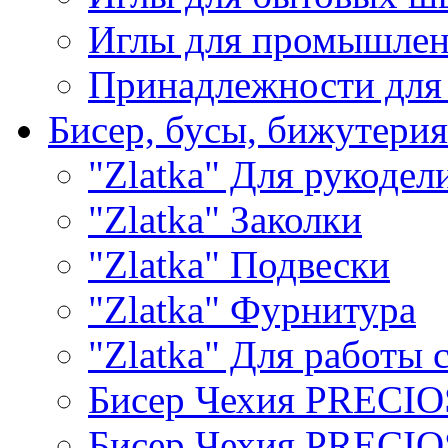
Иглы для промышле
Принадлежности для
Бисер, бусы, бижутерия
"Zlatka" Для рукодел
"Zlatka" Заколки
"Zlatka" Подвески
"Zlatka" Фурнитура
"Zlatka" Для работы 
Бисер Чехия PRECI
Бисер Чехия PRECI