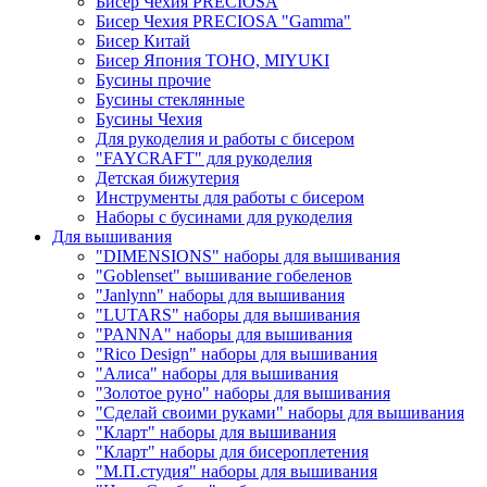
Бисер Чехия PRECIOSA
Бисер Чехия PRECIOSA "Gamma"
Бисер Китай
Бисер Япония TOHO, MIYUKI
Бусины прочие
Бусины стеклянные
Бусины Чехия
Для рукоделия и работы с бисером
"FAYCRAFT" для рукоделия
Детская бижутерия
Инструменты для работы с бисером
Наборы с бусинами для рукоделия
Для вышивания
"DIMENSIONS" наборы для вышивания
"Goblenset" вышивание гобеленов
"Janlynn" наборы для вышивания
"LUTARS" наборы для вышивания
"PANNA" наборы для вышивания
"Rico Design" наборы для вышивания
"Алиса" наборы для вышивания
"Золотое руно" наборы для вышивания
"Сделай своими руками" наборы для вышивания
"Кларт" наборы для вышивания
"Кларт" наборы для бисероплетения
"М.П.студия" наборы для вышивания