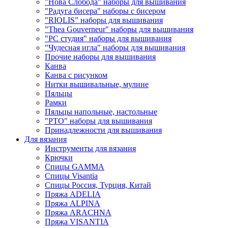
"Нова Слобода" наборы для вышивания
"Радуга бисера" наборы с бисером
"RIOLIS" наборы для вышивания
"Thea Gouverneur" наборы для вышивания
"РС студия" наборы для вышивания
"Чудесная игла" наборы для вышивания
Прочие наборы для вышивания
Канва
Канва с рисунком
Нитки вышивальные, мулине
Пяльцы
Рамки
Пяльцы напольные, настольные
"РТО" наборы для вышивания
Принадлежности для вышивания
Для вязания
Инструменты для вязания
Крючки
Спицы GAMMA
Спицы Visantia
Спицы Россия, Турция, Китай
Пряжа ADELIA
Пряжа ALPINA
Пряжа ARACHNA
Пряжа VISANTIA