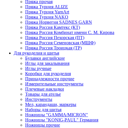
Пряжа прочая
Пряжа Турция ALIZE
Пряжа Турция YarnArt
Пряжа Турция NAKO
Пряжа Норвегия SADNES GARN
Пряжа Россия Камтекс (КТ)
Пряжа Россия Комбинат имени С. М. Кирова
Пряжа Россия Пехорская (ПТ)
Пряжа Россия Семеновская (МШФ)
Пряжа Россия Троицкая (ТР)
Для рукоделия и шитья
Булавки английские
Иглы для закалывания
Иглы ручные
Коробки для рукоделия
Принадлежности прочие
Измерительные инструменты
Плечевые накладки
Товары для ателье
Инструменты
Мел, карандаши, маркеры
Наборы для шитья
Ножницы "GAMMA/MICRON"
Ножницы "KONIG-PAUL" Германия
Ножницы прочие