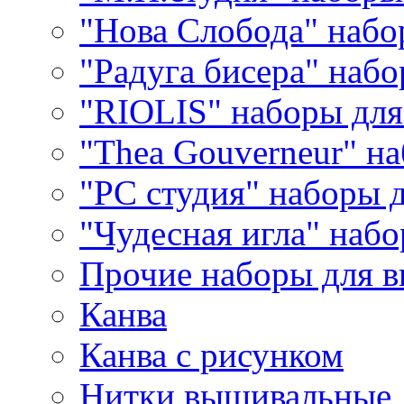
"Нова Слобода" наб
"Радуга бисера" набо
"RIOLIS" наборы дл
"Thea Gouverneur" н
"РС студия" наборы 
"Чудесная игла" наб
Прочие наборы для 
Канва
Канва с рисунком
Нитки вышивальные,