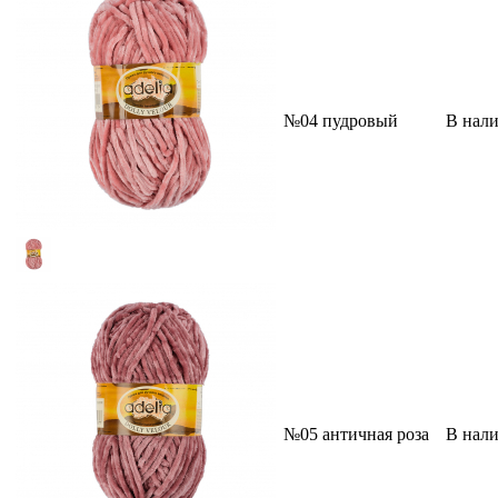
№04 пудровый
В нал
№05 античная роза
В нал