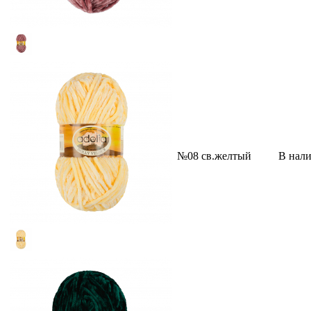
№08 св.желтый
В нал