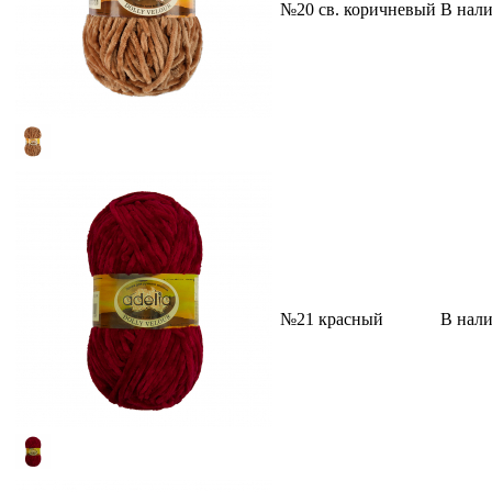
№20 св. коричневый
В нал
№21 красный
В нал