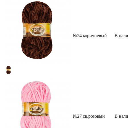
№24 коричневый
В нал
№27 св.розовый
В нал