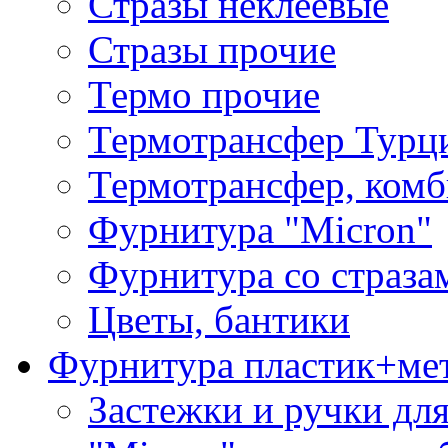
Стразы неклеевые
Стразы прочие
Термо прочие
Термотрансфер Турц
Термотрансфер, комб
Фурнитура "Micron"
Фурнитура со страза
Цветы, бантики
Фурнитура пластик+ме
Застежки и ручки дл