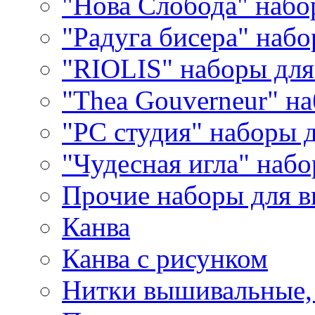
"Нова Слобода" наб
"Радуга бисера" набо
"RIOLIS" наборы дл
"Thea Gouverneur" н
"РС студия" наборы 
"Чудесная игла" наб
Прочие наборы для 
Канва
Канва с рисунком
Нитки вышивальные,