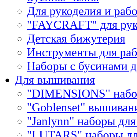
Для рукоделия и раб
"FAYCRAFT" для рук
Детская бижутерия
Инструменты для раб
Наборы с бусинами д
Для вышивания
"DIMENSIONS" набо
"Goblenset" вышиван
"Janlynn" наборы дл
"LUTARS" наборы д