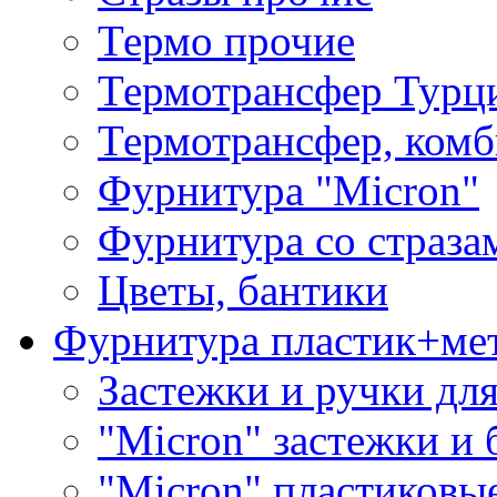
Термо прочие
Термотрансфер Турц
Термотрансфер, комб
Фурнитура "Micron"
Фурнитура со страза
Цветы, бантики
Фурнитура пластик+ме
Застежки и ручки дл
"Micron" застежки и 
"Micron" пластиковы