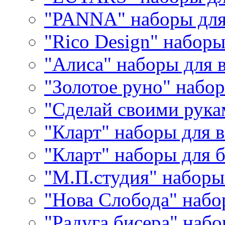
"PANNA" наборы дл
"Rico Design" набор
"Алиса" наборы для
"Золотое руно" набо
"Сделай своими рука
"Кларт" наборы для 
"Кларт" наборы для 
"М.П.студия" наборы
"Нова Слобода" наб
"Радуга бисера" набо