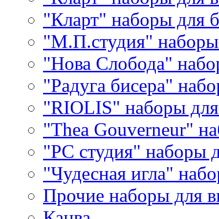
"Кларт" наборы для 
"М.П.студия" наборы
"Нова Слобода" наб
"Радуга бисера" набо
"RIOLIS" наборы дл
"Thea Gouverneur" н
"РС студия" наборы 
"Чудесная игла" наб
Прочие наборы для 
Канва