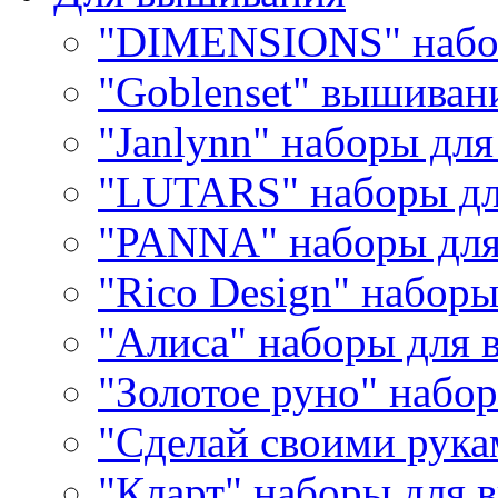
"DIMENSIONS" набо
"Goblenset" вышиван
"Janlynn" наборы дл
"LUTARS" наборы д
"PANNA" наборы дл
"Rico Design" набор
"Алиса" наборы для
"Золотое руно" набо
"Сделай своими рука
"Кларт" наборы для 