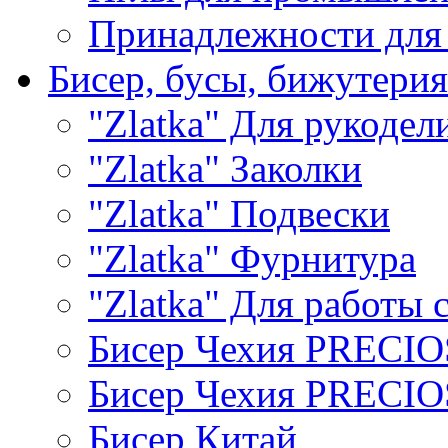
Принадлежности для
Бисер, бусы, бижутерия
"Zlatka" Для рукодел
"Zlatka" Заколки
"Zlatka" Подвески
"Zlatka" Фурнитура
"Zlatka" Для работы 
Бисер Чехия PRECI
Бисер Чехия PRECI
Бисер Китай